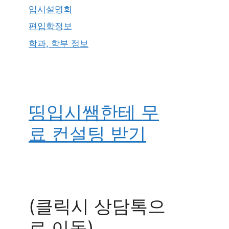
입시설명회
편입학정보
학과, 학부 정보
띵입시쌤한테 무
료 컨설팅 받기
(클릭시 상담톡으
로 이동)