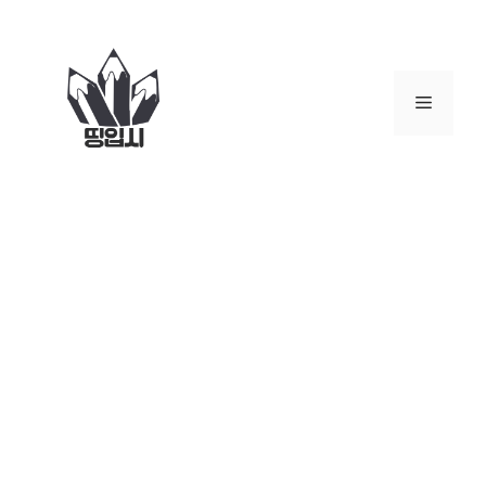
컨
텐
츠
로
메
건
너
뉴
뛰
기