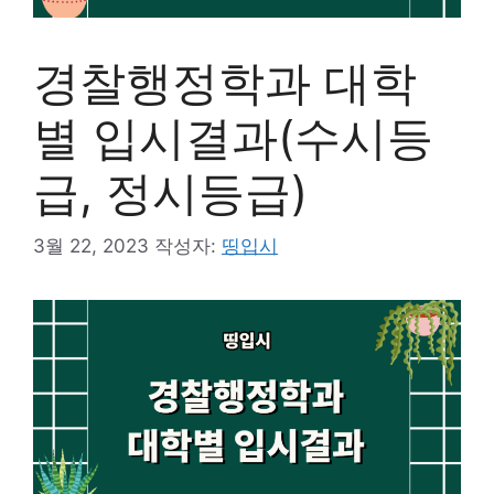
경찰행정학과 대학
별 입시결과(수시등
급, 정시등급)
3월 22, 2023
작성자:
띵입시