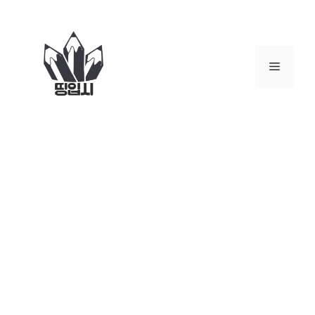
컨
텐
츠
로
메
건
너
뉴
뛰
기