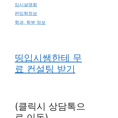
입시설명회
편입학정보
학과, 학부 정보
띵입시쌤한테 무
료 컨설팅 받기
(클릭시 상담톡으
로 이동)