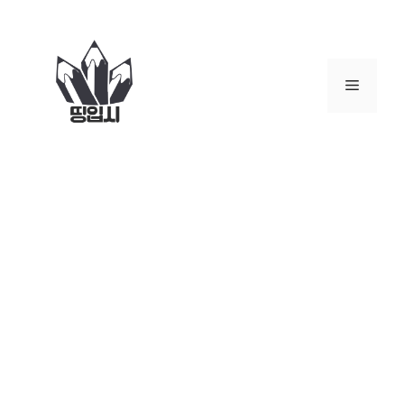
컨
텐
츠
로
메
건
너
뉴
뛰
기