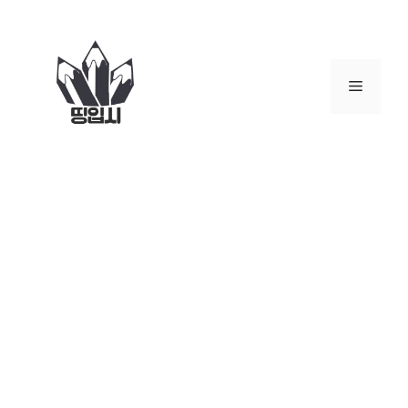
컨
텐
츠
로
메
건
너
뉴
뛰
기