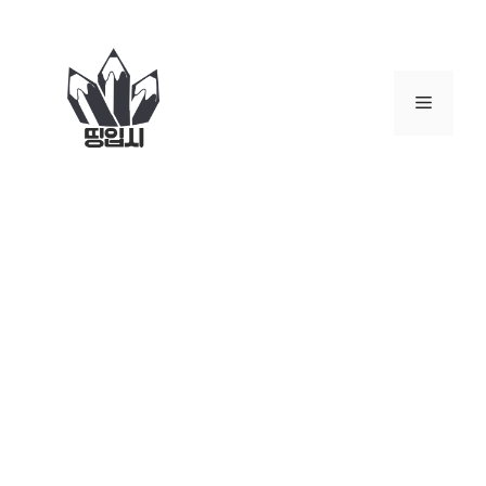
컨
텐
츠
로
메
건
너
뉴
뛰
기