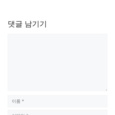
댓글 남기기
댓
글
이
름
이