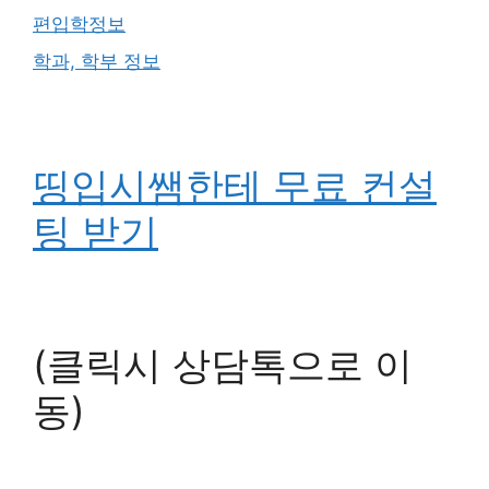
편입학정보
학과, 학부 정보
띵입시쌤한테 무료 컨설
팅 받기
(클릭시 상담톡으로 이
동)