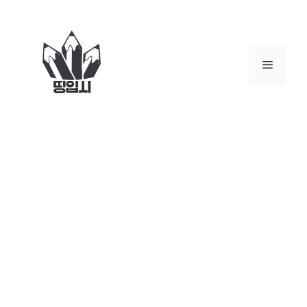
컨
텐
츠
로
메
건
너
뉴
뛰
기