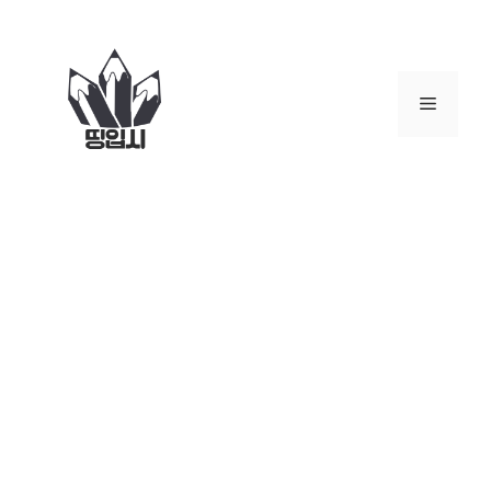
컨
텐
츠
로
메
건
너
뉴
뛰
기