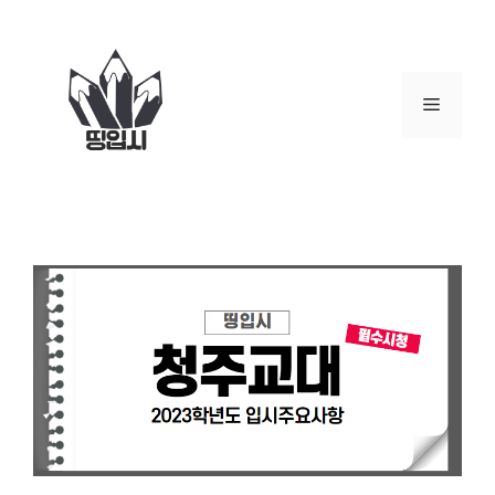
컨
텐
츠
로
메
건
너
뉴
뛰
기