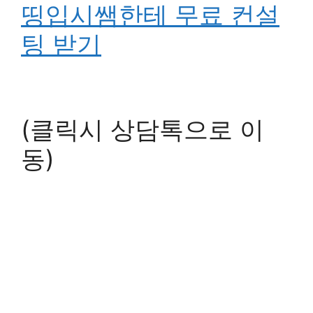
띵입시쌤한테 무료 컨설
팅 받기
(클릭시 상담톡으로 이
동)