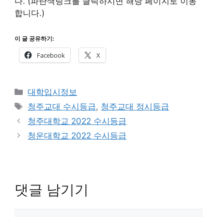
다. (파란색링크를 클릭하시면 해당 페이지로 이동
합니다.)
이 글 공유하기:
Facebook
X
카
대학입시정보
테
태
청주교대 수시등급
,
청주교대 정시등급
고
그
청주대학교 2022 수시등급
리
청운대학교 2022 수시등급
댓글 남기기
댓