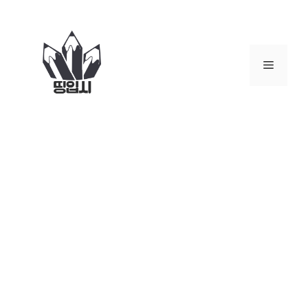
컨
텐
츠
로
메
건
너
뉴
뛰
기