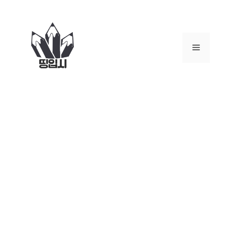
컨
텐
츠
로
메
건
너
뉴
뛰
기