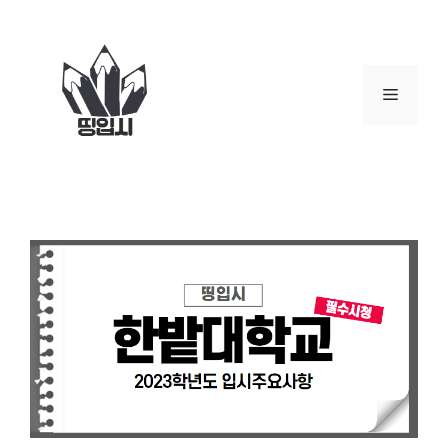
컨
텐
츠
로
메
건
너
뉴
뛰
기