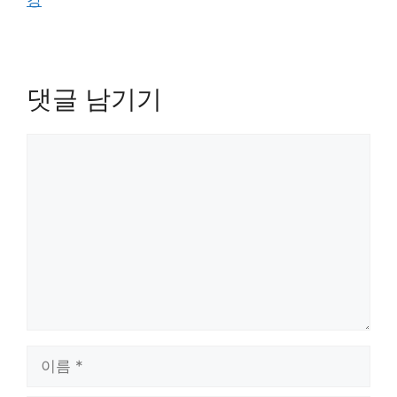
강
댓글 남기기
댓
글
이
름