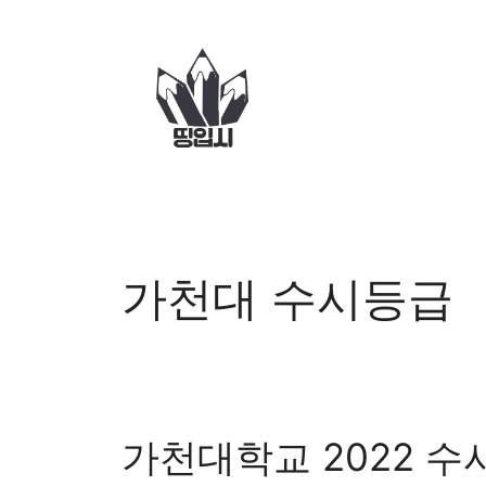
컨
텐
츠
로
건
너
뛰
기
가천대 수시등급
가천대학교 2022 수