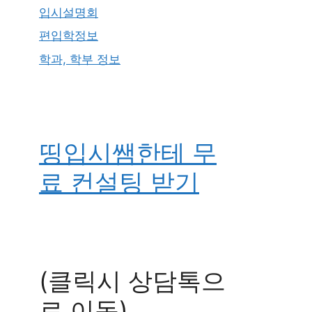
입시설명회
편입학정보
학과, 학부 정보
띵입시쌤한테 무
료 컨설팅 받기
(클릭시 상담톡으
로 이동)