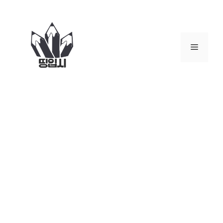
컨
텐
츠
로
메
건
너
뉴
뛰
기