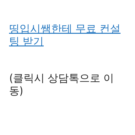
띵입시쌤한테 무료 컨설
팅 받기
(클릭시 상담톡으로 이
동)