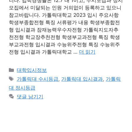
니다. 입학경쟁률은 12.7 대 1이고, 수시모집과 정시
모집에서 미달되는 인원 거의없이 등록하고 있으니
참고바랍니다. 가톨릭대학교 2023 입시 주요사항
학생부종합전형 특징 서류평가 내용 학생부종합전
형 입시결과 잠재능력우수자전형 가톨릭지도자추
천전형 학교장추천전형 학생부교과전형 특징 학생
부교과전형 입시결과 수능위주전형 특징 수능위주
전형 입시결과 가톨릭대학교 …
더 읽기
카
대학입시정보
테
태
가톨릭대 수시등급
,
가톨릭대 입시결과
,
가톨릭
고
그
대 정시등급
리
댓글 남기기