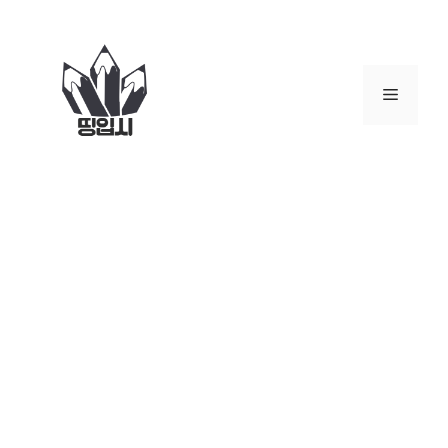
컨
텐
츠
로
메
건
너
뉴
뛰
기