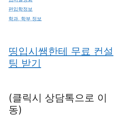
편입학정보
학과, 학부 정보
띵입시쌤한테 무료 컨설
팅 받기
(클릭시 상담톡으로 이
동)