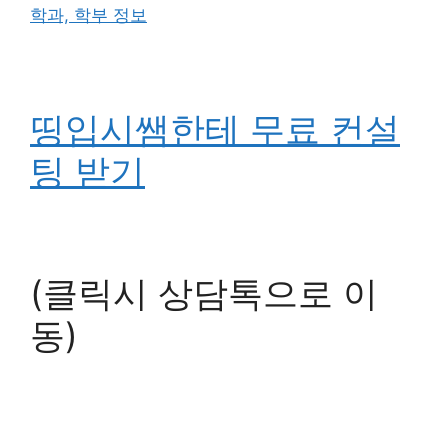
학과, 학부 정보
띵입시쌤한테 무료 컨설
팅 받기
(클릭시 상담톡으로 이
동)