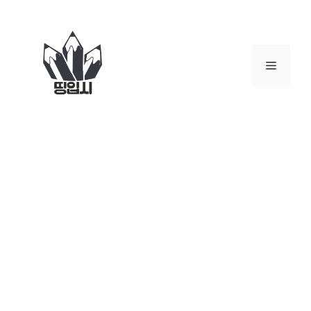
컨
텐
츠
로
메
건
너
뉴
뛰
기