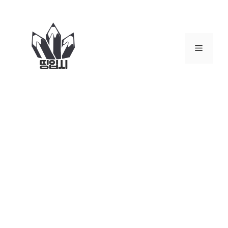
컨
텐
츠
로
메
건
너
뉴
뛰
기