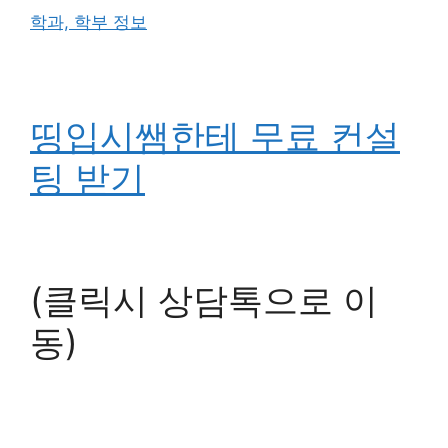
학과, 학부 정보
띵입시쌤한테 무료 컨설
팅 받기
(클릭시 상담톡으로 이
동)