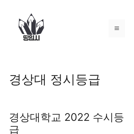
컨
텐
츠
로
메
건
너
뉴
뛰
기
경상대 정시등급
경상대학교 2022 수시등
급