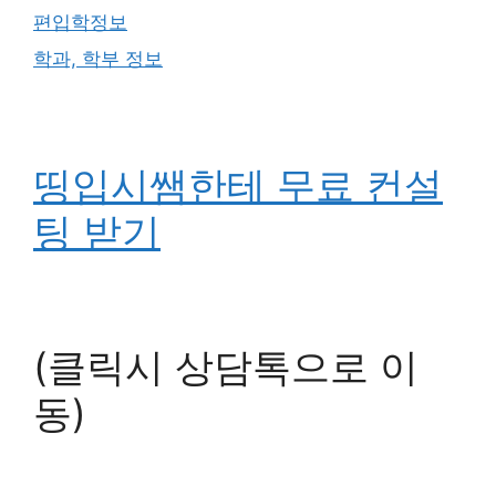
편입학정보
학과, 학부 정보
띵입시쌤한테 무료 컨설
팅 받기
(클릭시 상담톡으로 이
동)