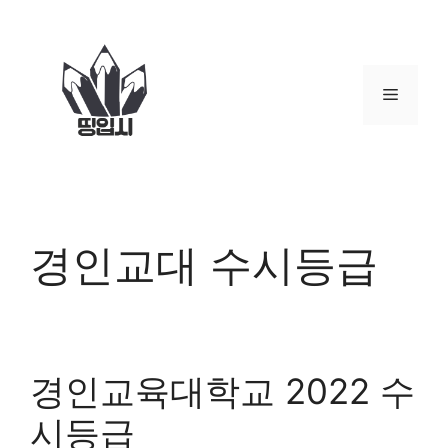
컨
텐
츠
로
메
건
너
뉴
뛰
기
경인교대 수시등급
경인교육대학교 2022 수
시등급