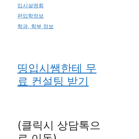
입시설명회
편입학정보
학과, 학부 정보
띵입시쌤한테 무
료 컨설팅 받기
(클릭시 상담톡으
로 이동)