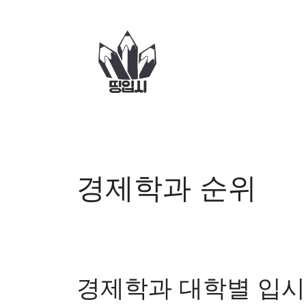
컨
텐
츠
로
건
너
뛰
기
경제학과 순위
경제학과 대학별 입시