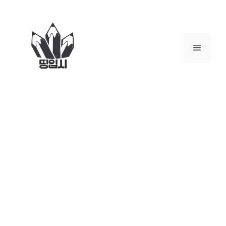
컨
텐
츠
로
메
건
너
뉴
뛰
기