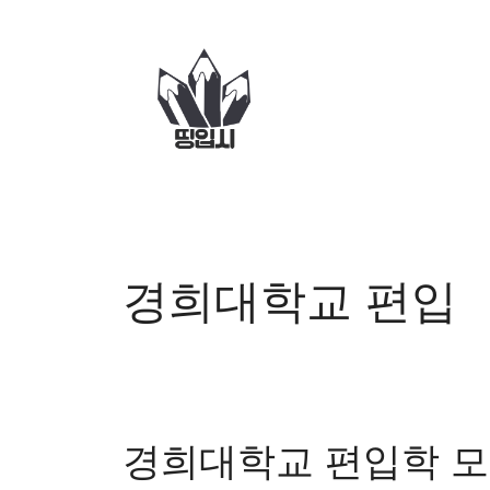
컨
텐
츠
로
건
너
뛰
기
경희대학교 편입
경희대학교 편입학 