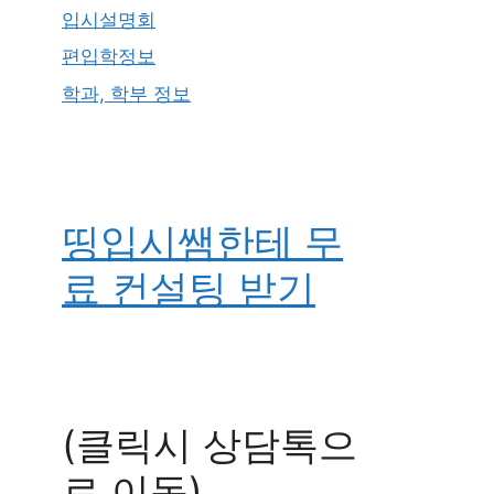
입시설명회
편입학정보
학과, 학부 정보
띵입시쌤한테 무
료 컨설팅 받기
(클릭시 상담톡으
로 이동)