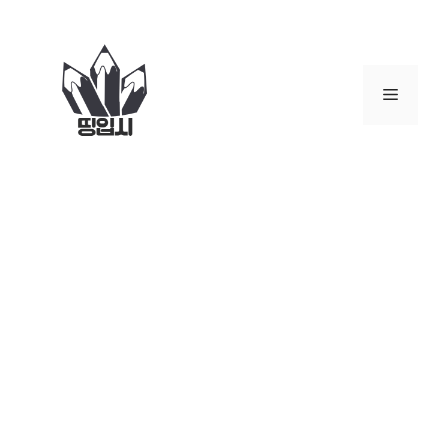
컨
텐
츠
로
메
건
너
뉴
뛰
기