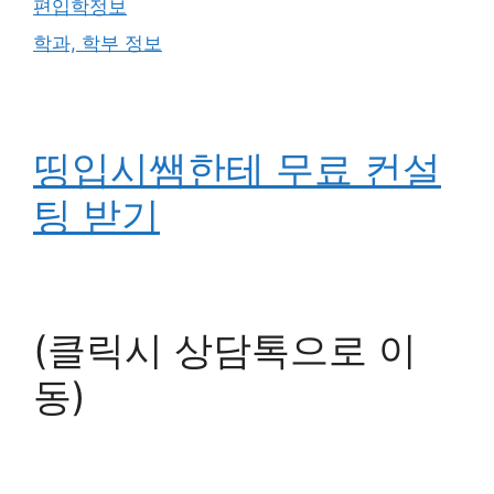
편입학정보
학과, 학부 정보
띵입시쌤한테 무료 컨설
팅 받기
(클릭시 상담톡으로 이
동)