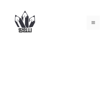
컨
텐
츠
로
메
건
너
뉴
뛰
기