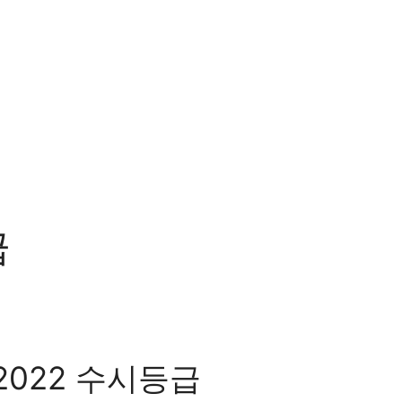
급
022 수시등급