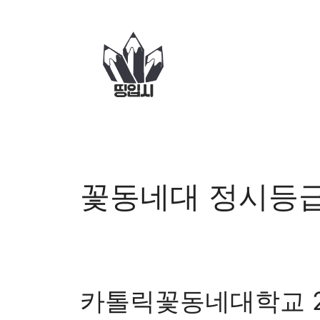
컨
텐
츠
로
건
너
뛰
기
꽃동네대 정시등
카톨릭꽃동네대학교 2