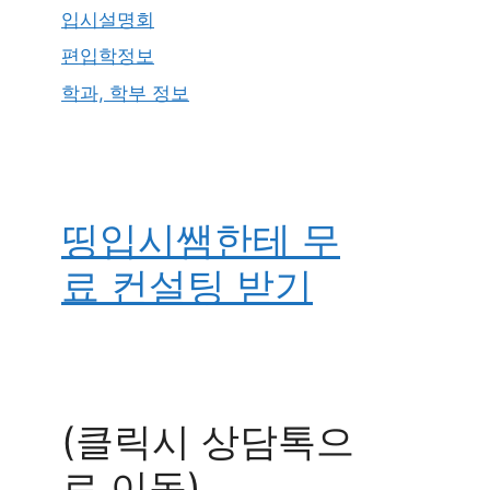
입시설명회
편입학정보
학과, 학부 정보
띵입시쌤한테 무
료 컨설팅 받기
(클릭시 상담톡으
로 이동)