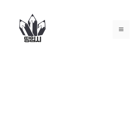
컨
텐
츠
로
메
건
너
뉴
뛰
기