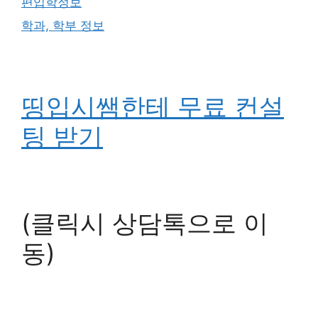
편입학정보
학과, 학부 정보
띵입시쌤한테 무료 컨설
팅 받기
(클릭시 상담톡으로 이
동)