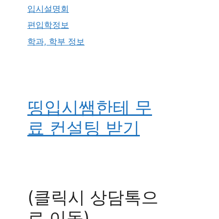
입시설명회
편입학정보
학과, 학부 정보
띵입시쌤한테 무
료 컨설팅 받기
(클릭시 상담톡으
로 이동)