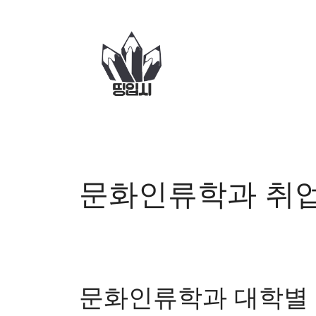
컨
텐
츠
로
건
너
뛰
기
문화인류학과 취
문화인류학과 대학별 