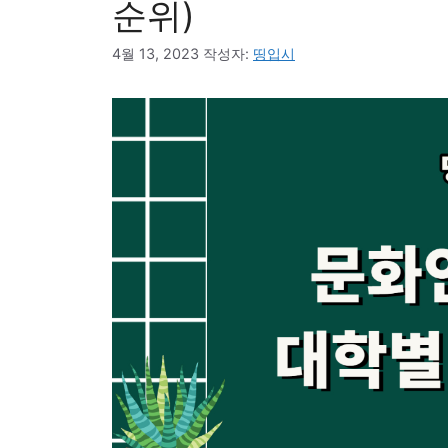
순위)
4월 13, 2023
작성자:
띵입시