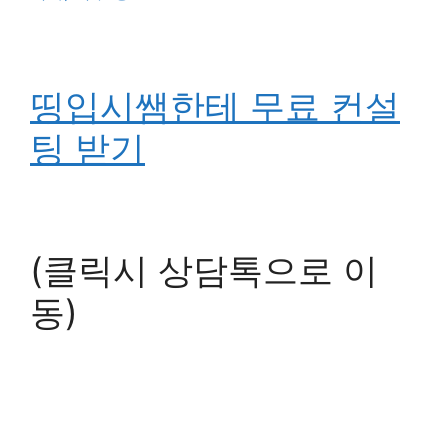
띵입시쌤한테 무료 컨설
팅 받기
(클릭시 상담톡으로 이
동)