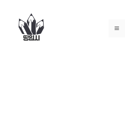
컨
텐
츠
로
메
건
너
뉴
뛰
기