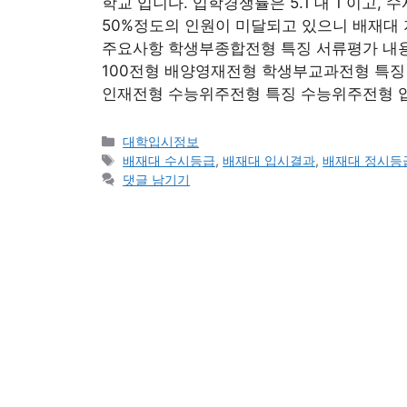
학교 입니다. 입학경쟁률은 5.1 대 1 이고
50%정도의 인원이 미달되고 있으니 배재대 
주요사항 학생부종합전형 특징 서류평가 내
100전형 배양영재전형 학생부교과전형 특징
인재전형 수능위주전형 특징 수능위주전형 
카
대학입시정보
테
태
배재대 수시등급
,
배재대 입시결과
,
배재대 정시등
고
그
댓글 남기기
리