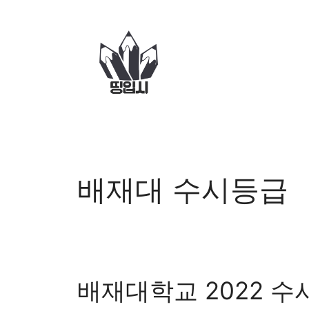
컨
텐
츠
로
건
너
뛰
기
배재대 수시등급
배재대학교 2022 수