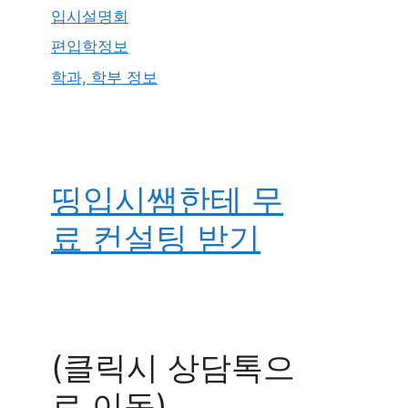
입시설명회
편입학정보
학과, 학부 정보
띵입시쌤한테 무
료 컨설팅 받기
(클릭시 상담톡으
로 이동)