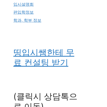
입시설명회
편입학정보
학과, 학부 정보
띵입시쌤한테 무
료 컨설팅 받기
(클릭시 상담톡으
로 이동)