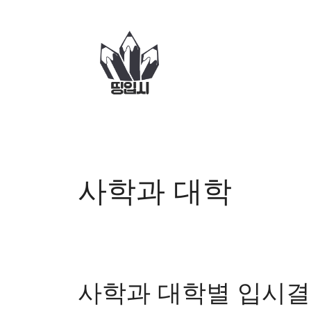
컨
텐
츠
로
건
너
뛰
기
사학과 대학
사학과 대학별 입시결