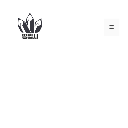
컨
텐
츠
로
메
건
너
뉴
뛰
기