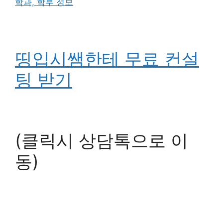
학과, 학부 정보
띵입시쌤한테 무료 컨설
팅 받기
(클릭시 상담톡으로 이
동)