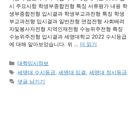
시 주요사항 학생부종합전형 특징 서류평가 내용 학
생부종합전형 입시결과 학생부교과전형 특징 학생
부교과전형 입시결과 일반전형 면접전형 사회배려
자및봉사자전형 지역인재전형 수능위주전형 특징
수능위주전형 입시결과 세명대학교 2022 수시등급
에 대해 알아보았습니다. 위 …
더 읽기
카
대학입시정보
테
태
세명대 수시등급
,
세명대 입결
,
세명대 정시등급
고
그
댓글 남기기
리