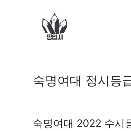
컨
텐
츠
로
건
너
뛰
기
숙명여대 정시등
숙명여대 2022 수시