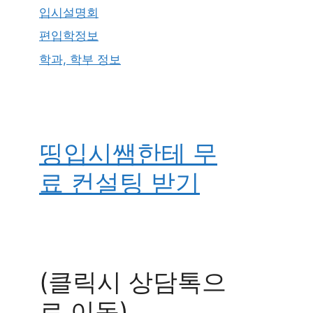
입시설명회
편입학정보
학과, 학부 정보
띵입시쌤한테 무
료 컨설팅 받기
(클릭시 상담톡으
로 이동)