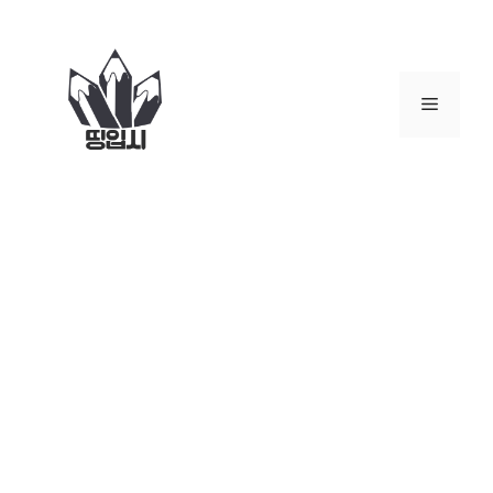
컨
텐
츠
로
메
건
너
뉴
뛰
기