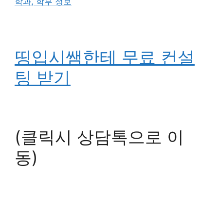
학과, 학부 정보
띵입시쌤한테 무료 컨설
팅 받기
(클릭시 상담톡으로 이
동)