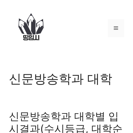
컨
텐
츠
로
메
건
너
뉴
뛰
기
신문방송학과 대학
신문방송학과 대학별 입
시결과(수시등급, 대학순