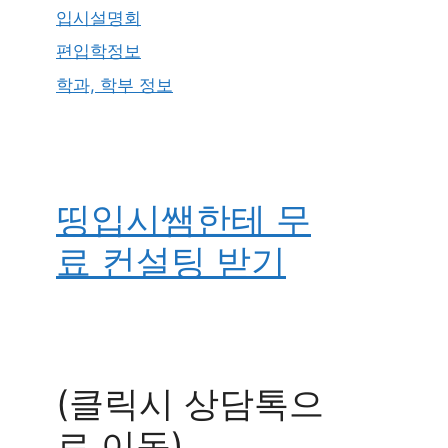
입시설명회
편입학정보
학과, 학부 정보
띵입시쌤한테 무
료 컨설팅 받기
(클릭시 상담톡으
로 이동)