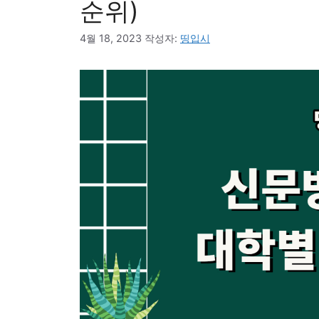
순위)
4월 18, 2023
작성자:
띵입시