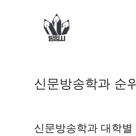
컨
텐
츠
로
건
너
뛰
기
신문방송학과 순
신문방송학과 대학별 