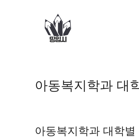
컨
텐
츠
로
건
너
뛰
기
아동복지학과 대
아동복지학과 대학별 