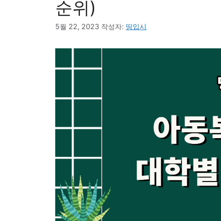
순위)
5월 22, 2023
작성자:
띵입시