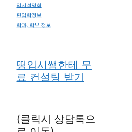
입시설명회
편입학정보
학과, 학부 정보
띵입시쌤한테 무
료 컨설팅 받기
(클릭시 상담톡으
로 이동)