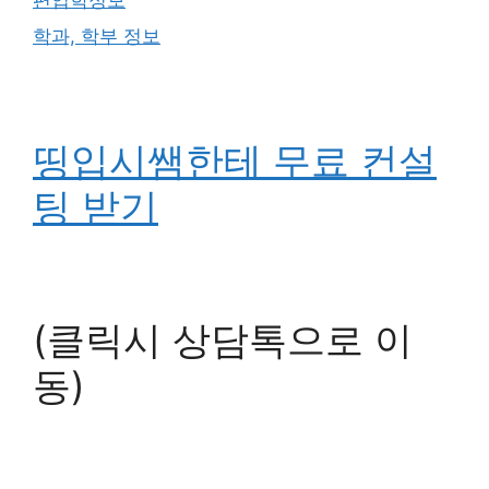
학과, 학부 정보
띵입시쌤한테 무료 컨설
팅 받기
(클릭시 상담톡으로 이
동)