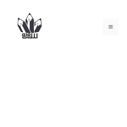
컨
텐
츠
로
메
건
너
뉴
뛰
기