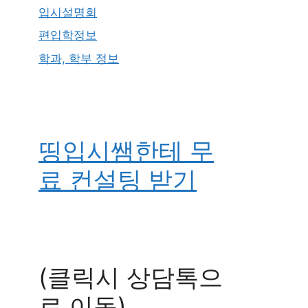
입시설명회
편입학정보
학과, 학부 정보
띵입시쌤한테 무
료 컨설팅 받기
(클릭시 상담톡으
로 이동)