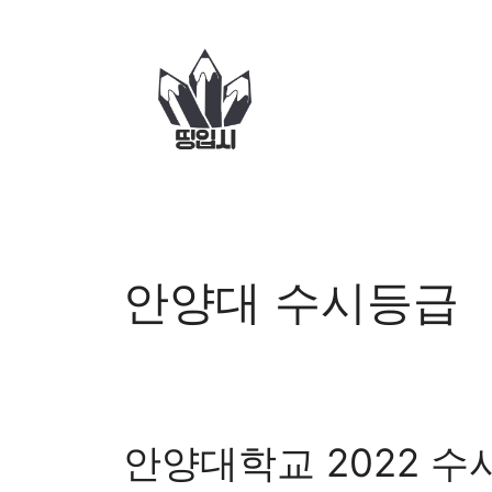
컨
텐
츠
로
건
너
뛰
기
안양대 수시등급
안양대학교 2022 수