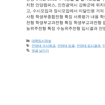
치한 안양캠퍼스, 인천광역시 강화군에 위치한
고, 수시모집과 정시모집에서 미달인원 거의 
사항 학생부종합전형 특징 서류평가 내용 
전형 학생부교과전형 특징 학생부교과전형 
능위주전형 특징 수능위주전형 입시결과 안양대
카
대학입시정보
테
태
안양대 수시등급
,
안양대 입결
,
안양대 입시결과
,
고
그
댓글 남기기
리