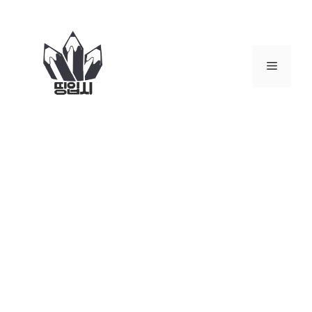
컨
텐
츠
로
메
건
너
뉴
뛰
기