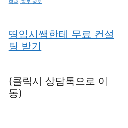
학과, 학부 정보
띵입시쌤한테 무료 컨설
팅 받기
(클릭시 상담톡으로 이
동)