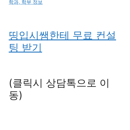
학과, 학부 정보
띵입시쌤한테 무료 컨설
팅 받기
(클릭시 상담톡으로 이
동)