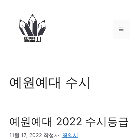
컨
텐
츠
로
메
건
너
뉴
뛰
기
예원예대 수시
예원예대 2022 수시등급
11월 17, 2022
작성자:
띵입시