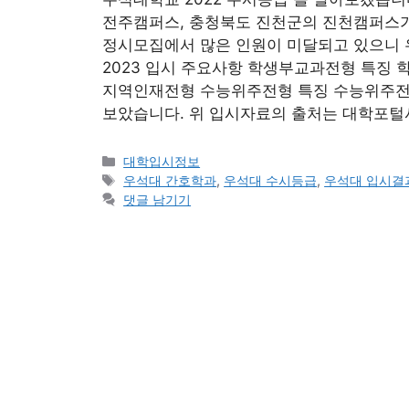
전주캠퍼스, 충청북도 진천군의 진천캠퍼스가 
정시모집에서 많은 인원이 미달되고 있으니 
2023 입시 주요사항 학생부교과전형 특징
지역인재전형 수능위주전형 특징 수능위주전형
보았습니다. 위 입시자료의 출처는 대학포털
카
대학입시정보
테
태
우석대 간호학과
,
우석대 수시등급
,
우석대 입시결
고
그
댓글 남기기
리