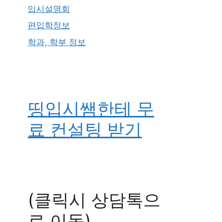
입시설명회
편입학정보
학과, 학부 정보
띵입시쌤한테 무
료 컨설팅 받기
(클릭시 상담톡으
로 이동)