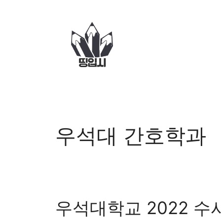
컨
텐
츠
로
건
너
뛰
기
우석대 간호학과
우석대학교 2022 수