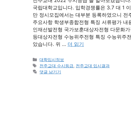
전주교대 2022 수시등급 을 알아보겠습니
국립대학교입니다. 입학경쟁률은 3.7 대 1
만 정시모집에서는 대부분 등록하였으니 전주
주요사항 학생부종합전형 특징 서류평가 내
인재선발전형 국가보훈대상자전형 다문화가
등대상자전형 수능위주전형 특징 수능위주전형
았습니다. 위 …
더 읽기
카
대학입시정보
테
태
전주교대 수시등급
,
전주교대 입시결과
고
그
댓글 남기기
리