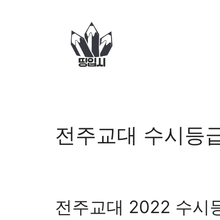
컨
텐
츠
로
건
너
뛰
기
전주교대 수시등
전주교대 2022 수시