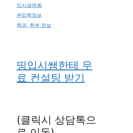
입시설명회
편입학정보
학과, 학부 정보
띵입시쌤한테 무
료 컨설팅 받기
(클릭시 상담톡으
로 이동)