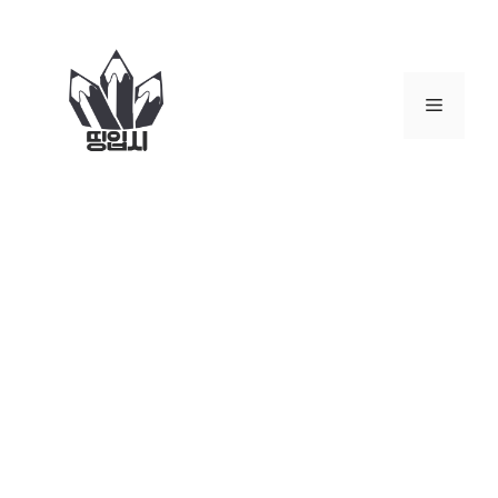
컨
텐
츠
로
메
건
너
뉴
뛰
기