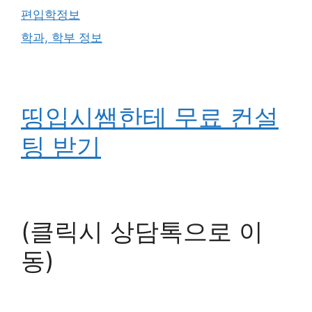
편입학정보
학과, 학부 정보
띵입시쌤한테 무료 컨설
팅 받기
(클릭시 상담톡으로 이
동)