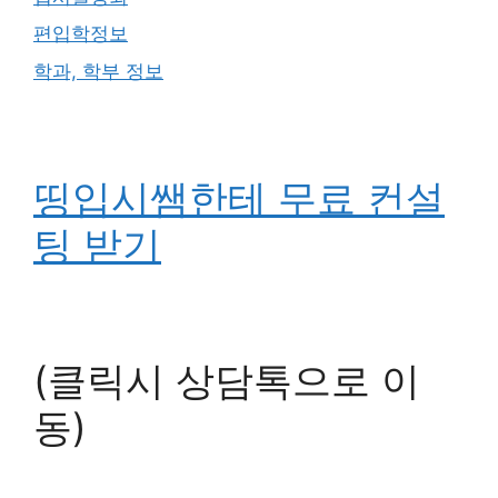
편입학정보
학과, 학부 정보
띵입시쌤한테 무료 컨설
팅 받기
(클릭시 상담톡으로 이
동)