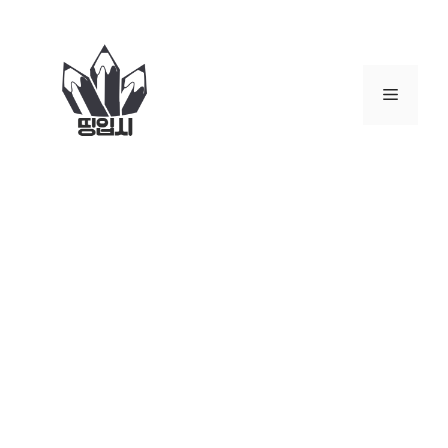
컨
텐
츠
로
메
건
너
뉴
뛰
기