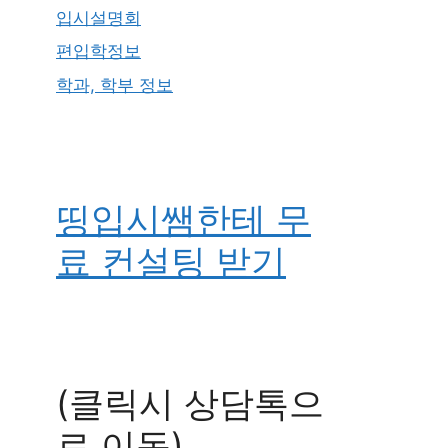
입시설명회
편입학정보
학과, 학부 정보
띵입시쌤한테 무
료 컨설팅 받기
(클릭시 상담톡으
로 이동)