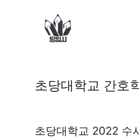
컨
텐
츠
로
건
너
뛰
기
초당대학교 간호
초당대학교 2022 수