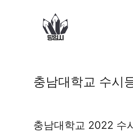
컨
텐
츠
로
건
너
뛰
기
충남대학교 수시
충남대학교 2022 수