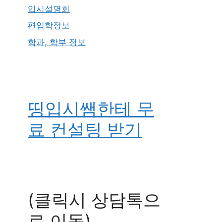
입시설명회
편입학정보
학과, 학부 정보
띵입시쌤한테 무
료 컨설팅 받기
(클릭시 상담톡으
로 이동)