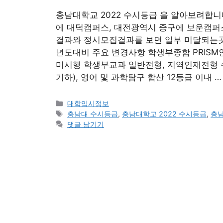
충남대학교 2022 수시등급 을 알아보려합
에 대덕캠퍼스, 대전광역시 중구에 보운캠퍼스가
결과와 정시모집결과를 보면 일부 미달되는곳
년도대비 주요 변경사항 학생부종합 PRIS
미시행 학생부교과 일반전형, 지역인재전형 
기하), 영어 및 과학탐구 합산 12등급 이내 
카
대학입시정보
테
태
충남대 수시등급
,
충남대학교 2022 수시등급
,
충
고
그
댓글 남기기
리