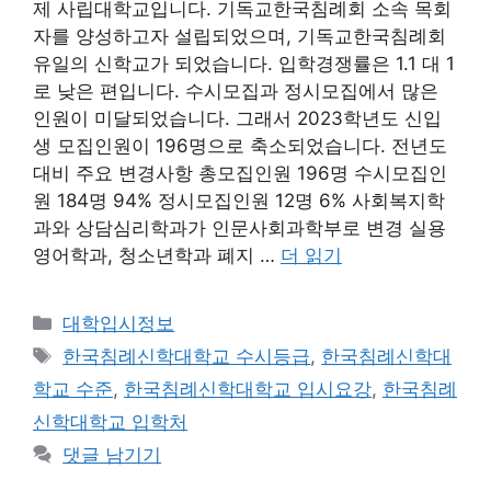
제 사립대학교입니다. 기독교한국침례회 소속 목회
자를 양성하고자 설립되었으며, 기독교한국침례회
유일의 신학교가 되었습니다. 입학경쟁률은 1.1 대 1
로 낮은 편입니다. 수시모집과 정시모집에서 많은
인원이 미달되었습니다. 그래서 2023학년도 신입
생 모집인원이 196명으로 축소되었습니다. 전년도
대비 주요 변경사항 총모집인원 196명 수시모집인
원 184명 94% 정시모집인원 12명 6% 사회복지학
과와 상담심리학과가 인문사회과학부로 변경 실용
영어학과, 청소년학과 폐지 …
더 읽기
카
대학입시정보
테
태
한국침례신학대학교 수시등급
,
한국침례신학대
고
그
학교 수준
,
한국침례신학대학교 입시요강
,
한국침례
리
신학대학교 입학처
댓글 남기기