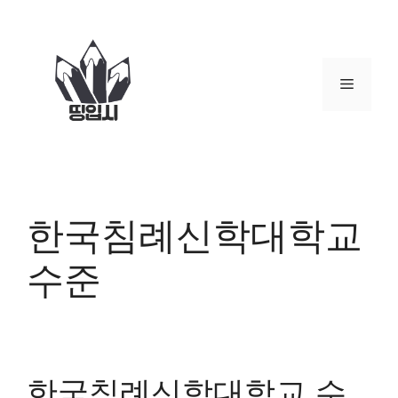
컨
텐
츠
로
메
건
너
뉴
뛰
기
한국침례신학대학교
수준
한국침례신학대학교 수