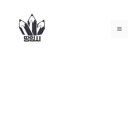
컨
텐
츠
로
메
건
너
뉴
뛰
기