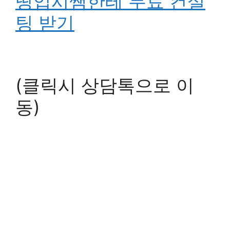
띵입시쌤한테 무료 컨설
팅 받기
(클릭시 상담톡으로 이
동)