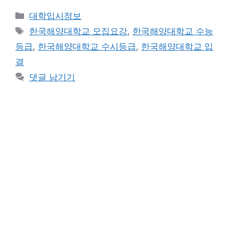
카
대학입시정보
테
태
한국해양대학교 모집요강
,
한국해양대학교 수능
고
그
등급
,
한국해양대학교 수시등급
,
한국해양대학교 입
리
결
댓글 남기기