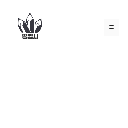
컨
텐
츠
로
메
건
너
뉴
뛰
기